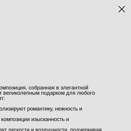
омпозиция, собранная в элегантной
ет великолепным подарком для любого
т:
лизируют романтику, нежность и
композиции изысканность и
кт легкости и воздушности, подчеркивая