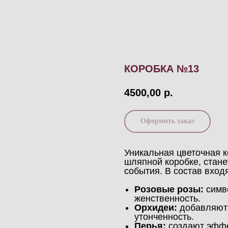
КОРОБКА №13
4500,00
р.
Оформить заказ
Уникальная цветочная к
шляпной коробке, стан
события. В состав входя
Розовые розы:
симво
женственность.
Орхидеи:
добавляют 
утонченность.
Перья:
создают эффе